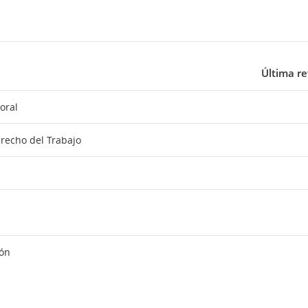
Última re
oral
erecho del Trabajo
ón