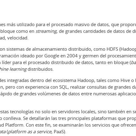
nes más utilizado para el procesado masivo de datos, que proporc
en bloque como en
streaming
, de grandes cantidades de datos de di
ad, velocidad.
te con sistemas de almacenamiento distribuido, como HDFS (Hadoop 
amación ideado por Google en 2004 y germen del procesamiento 
 líder para el procesado distribuido de datos, tanto en bloque (
ba
ine learning
distribuidos.
ades integradas dentro del ecosistema Hadoop, tales como Hive o
, pero con experiencia con SQL, realizar consultas de grandes d
e rápido de grandes volúmenes de datos entre numerosas aplicaci
estas tecnologías no solo en servidores locales, sino también en 
to conlleva. Se detallarán las tres principales plataformas que pro
Platform. Con este fin, se examinarán los servicios que ofrecen 
ata
(
platform as a service
, PaaS).